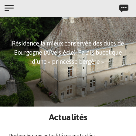
Panneau de gestion des cookies
Résidence la mieux conservée des ducs de
Bourgogne (XIVe siècle),
Palais bucolique
d’une « princesse bergère »
Actualités
Rechercher une actualité par mots clés :