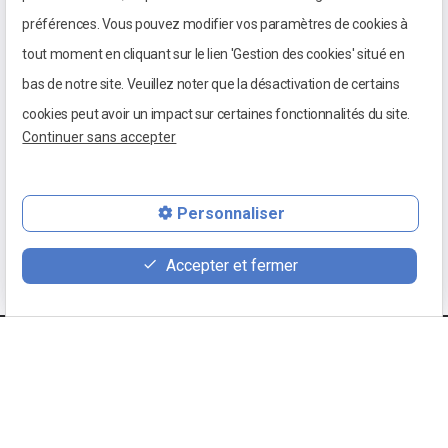
préférences. Vous pouvez modifier vos paramètres de cookies à
tout moment en cliquant sur le lien 'Gestion des cookies' situé en
bas de notre site. Veuillez noter que la désactivation de certains
cookies peut avoir un impact sur certaines fonctionnalités du site.
Continuer sans accepter
03 85 98 01 24
Personnaliser
100 place du 5 septembre 1944
Accepter et fermer
71640 MELLECEY
Mentions légales
Retour
Politique de confidentialité