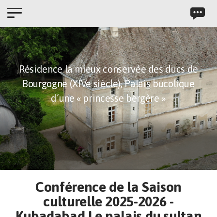
Panneau de gestion des cookies
Résidence la mieux conservée des ducs de
Bourgogne (XIVe siècle),
Palais bucolique
d’une « princesse bergère »
Conférence de la Saison
culturelle 2025-2026 -
Kubadabad Le palais du sultan