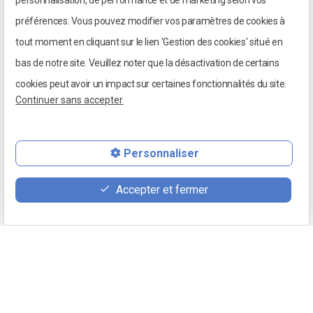
personnalisation, de performance et de marketing selon vos
préférences. Vous pouvez modifier vos paramètres de cookies à
tout moment en cliquant sur le lien 'Gestion des cookies' situé en
bas de notre site. Veuillez noter que la désactivation de certains
cookies peut avoir un impact sur certaines fonctionnalités du site.
Continuer sans accepter
Personnaliser
03 85 98 01 24
Accepter et fermer
100 place du 5 septembre 1944
71640 MELLECEY
Retour
Mentions légales
Politique de confidentialité