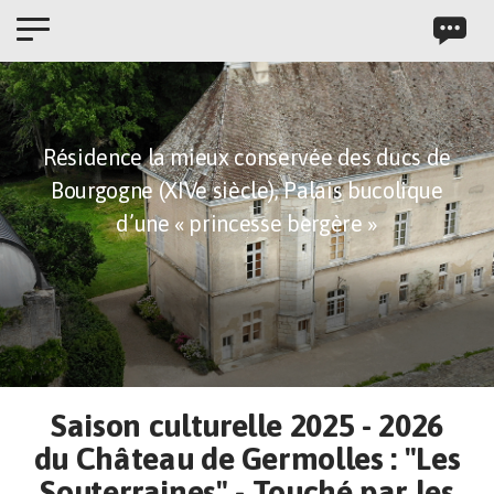
Panneau de gestion des cookies
Résidence la mieux conservée des ducs de
Bourgogne (XIVe siècle),
Palais bucolique
d’une « princesse bergère »
Saison culturelle 2025 - 2026
du Château de Germolles : "Les
Souterraines" - Touché par les