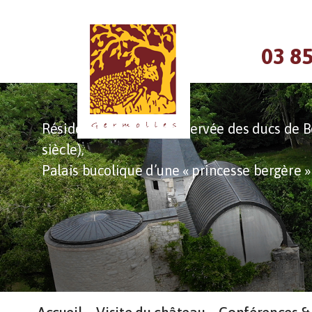
03 85
Résidence la mieux conservée des ducs de B
siècle),
Palais bucolique d’une « princesse bergère »