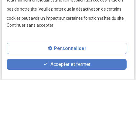
tout moment en cliquant sur le lien 'Gestion des cookies' situé en
bas de notre site. Veuillez noter que la désactivation de certains
cookies peut avoir un impact sur certaines fonctionnalités du site.
Continuer sans accepter
Visite du château
Personnaliser
Accepter et fermer
Retour
Appeler
phone
( 03 85 98 01 24)