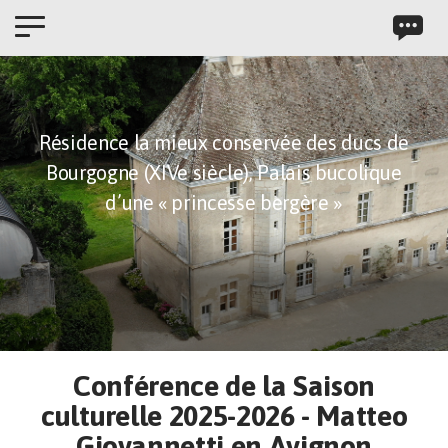
Panneau de gestion des cookies
Résidence la mieux conservée des ducs de
Bourgogne (XIVe siècle),
Palais bucolique
d’une « princesse bergère »
Conférence de la Saison
culturelle 2025-2026 - Matteo
Giovannetti en Avignon