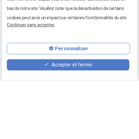
bas de notre site. Veuillez noter que la désactivation de certains
cookies peut avoir un impact sur certaines fonctionnalités du site.
Continuer sans accepter
Personnaliser
Accepter et fermer
03 85 98 01 24
100 place du 5 septembre 1944
Retour
71640 MELLECEY
Mentions légales
Appeler
Politique de confidentialité
phone
( 03 85 98 01 24)