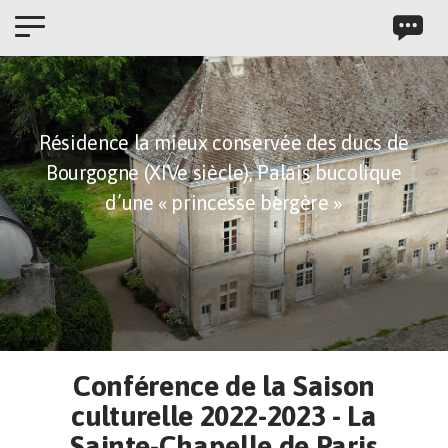
Panneau de gestion des cookies
Résidence la mieux conservée des ducs de
Bourgogne (XIVe siècle),
Palais bucolique
d’une « princesse bergère »
Conférence de la Saison
culturelle 2022-2023 - La
Sainte-Chapelle de Paris