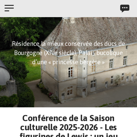
Panneau de gestion des cookies
Résidence la mieux conservée des ducs de
Bourgogne (XIVe siècle),
Palais bucolique
d’une « princesse bergère »
Conférence de la Saison
culturelle 2025-2026 - Les
figurines de Lewis : un jeu