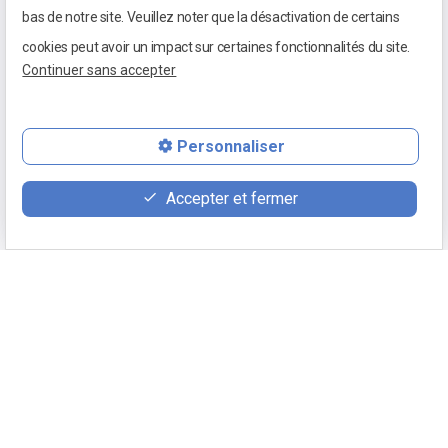
bas de notre site. Veuillez noter que la désactivation de certains
cookies peut avoir un impact sur certaines fonctionnalités du site.
Continuer sans accepter
Personnaliser
Accepter et fermer
03 85 98 01 24
100 place du 5 septembre 1944
71640 MELLECEY
Retour
Mentions légales
Appeler
Politique de confidentialité
phone
( 03 85 98 01 24)