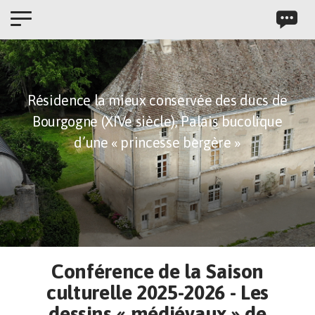
Panneau de gestion des cookies
Résidence la mieux conservée des ducs de
Bourgogne (XIVe siècle),
Palais bucolique
d’une « princesse bergère »
Conférence de la Saison
culturelle 2025-2026 - Les
dessins « médiévaux » de