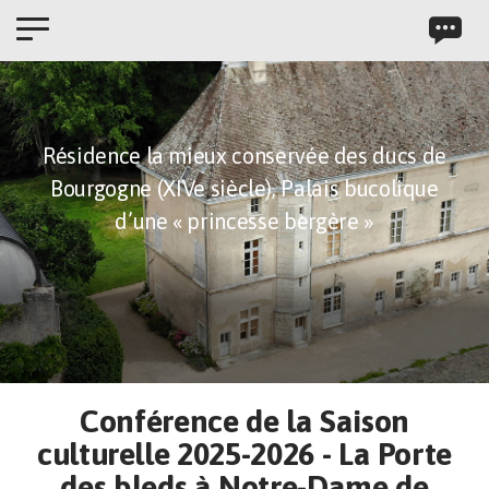
Panneau de gestion des cookies
Résidence la mieux conservée des ducs de
Bourgogne (XIVe siècle),
Palais bucolique
d’une « princesse bergère »
Conférence de la Saison
culturelle 2025-2026 - La Porte
des bleds à Notre-Dame de