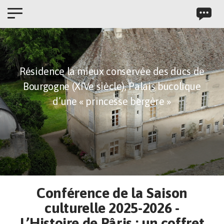
Panneau de gestion des cookies
Résidence la mieux conservée des ducs de
Bourgogne (XIVe siècle),
Palais bucolique
d’une « princesse bergère »
Conférence de la Saison
culturelle 2025-2026 -
L’Histoire de Pâris : un coffret