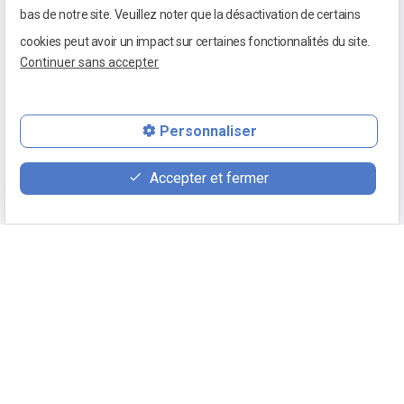
bas de notre site. Veuillez noter que la désactivation de certains
cookies peut avoir un impact sur certaines fonctionnalités du site.
Continuer sans accepter
Personnaliser
Accepter et fermer
03 85 98 01 24
100 place du 5 septembre 1944
71640 MELLECEY
Retour
Mentions légales
Appeler
Politique de confidentialité
phone
( 03 85 98 01 24)