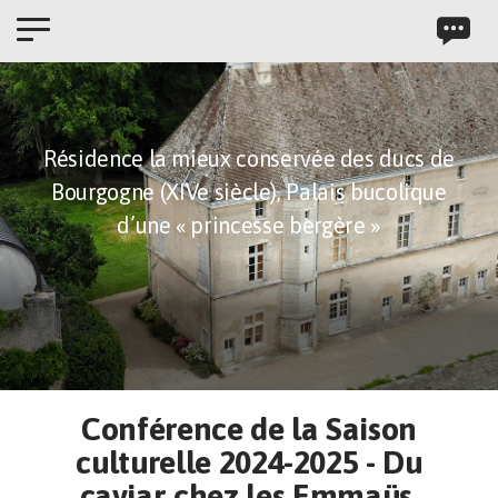
Panneau de gestion des cookies
Résidence la mieux conservée des ducs de
Bourgogne (XIVe siècle),
Palais bucolique
d’une « princesse bergère »
Conférence de la Saison
culturelle 2024-2025 - Du
caviar chez les Emmaüs.