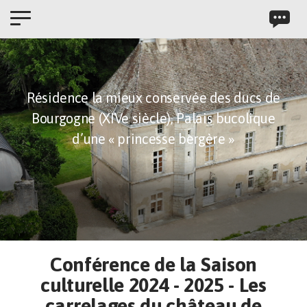
Panneau de gestion des cookies
Résidence la mieux conservée des ducs de
Bourgogne (XIVe siècle),
Palais bucolique
d’une « princesse bergère »
Conférence de la Saison
culturelle 2024 - 2025 - Les
carrelages du château de