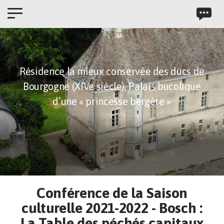
Panneau de gestion des cookies
Résidence la mieux conservée des ducs de
Bourgogne (XIVe siècle),
Palais bucolique
d’une « princesse bergère »
Conférence de la Saison
culturelle 2021-2022 - Bosch :
La Table des péchés capitaux