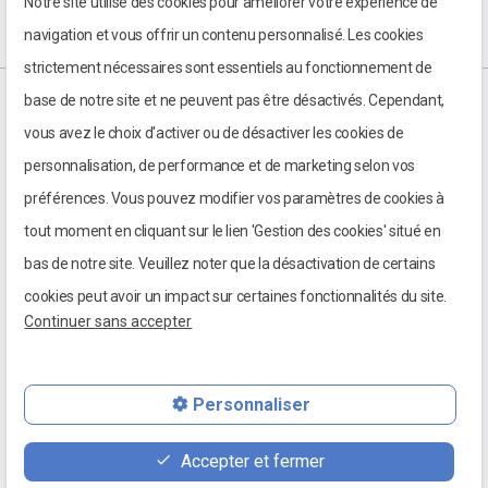
Notre site utilise des cookies pour améliorer votre expérience de
navigation et vous offrir un contenu personnalisé. Les cookies
strictement nécessaires sont essentiels au fonctionnement de
base de notre site et ne peuvent pas être désactivés. Cependant,
vous avez le choix d'activer ou de désactiver les cookies de
personnalisation, de performance et de marketing selon vos
préférences. Vous pouvez modifier vos paramètres de cookies à
tout moment en cliquant sur le lien 'Gestion des cookies' situé en
bas de notre site. Veuillez noter que la désactivation de certains
cookies peut avoir un impact sur certaines fonctionnalités du site.
Continuer sans accepter
Personnaliser
03 85 98 01 24
Accepter et fermer