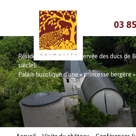
Panneau de gestion des cookies
03 85
Résidence la mieux conservée des ducs de B
siècle),
Palais bucolique d’une « princesse bergère »