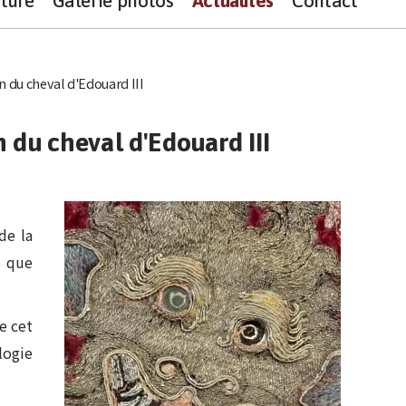
ture
Galerie photos
Actualités
Contact
n du cheval d'Edouard III
 du cheval d'Edouard III
de la
s que
e cet
logie