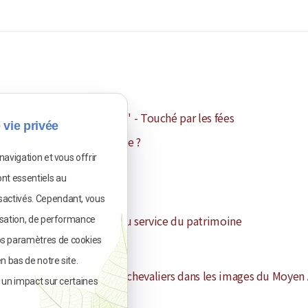
olles : "Les Souterraines" - Touché par les fées
 vie privée
qu'est-ce que le patrimoine ?
navigation et vous offrir
nt essentiels au
De la figure au monument
sactivés. Cependant, vous
Les méthodes d’imagerie au service du patrimoine
lisation, de performance
os paramètres de cookies
n bas de notre site.
Comprendre les gestes des chevaliers dans les images du Moyen
r un impact sur certaines