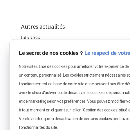
Autres actualités
juin 2026
Saison culturelle 2025 - 2026 du Château de Germ
Le secret de nos cookies ?
Le respect de votre
Table-ronde de la Saison culturelle 2025-2026 - 
Notre site utilise des cookies pour améliorer votre expérience de 
mai 2026
un contenu personnalisé. Les cookies strictement nécessaires so
Conférence de la Saison culturelle 2025-2026 - 
fonctionnement de base de notre site et ne peuvent pas être dé
Conférence de la Saison culturelle 2025-2026 - 
avez le choix d'activer ou de désactiver les cookies de personna
et de marketing selon vos préférences. Vous pouvez modifier v
avril 2026
à tout moment en cliquant sur le lien 'Gestion des cookies' situé e
Conférence de la Saison culturelle 2025-2026 - 
Veuillez noter que la désactivation de certains cookies peut avoi
fonctionnalités du site.
Voir toutes les actualités