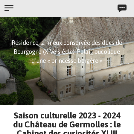
Panneau de gestion des cookies
Résidence la mieux conservée des ducs de
Bourgogne (XIVe siècle),
Palais bucolique
d’une « princesse bergère »
Saison culturelle 2023 - 2024
du Château de Germolles : le
Cabinet des curiosités XLIII