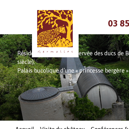
Panneau de gestion des cookies
03 85
Résidence la mieux conservée des ducs de B
siècle),
Palais bucolique d’une « princesse bergère »