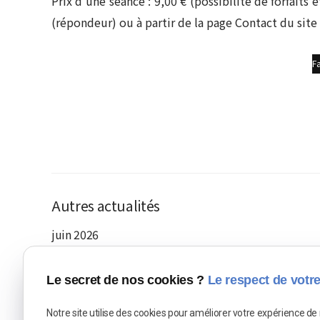
Prix d’une séance : 9,00 € (possibilité de forfait
(répondeur) ou à partir de la page Contact du si
F
Autres actualités
juin 2026
Saison culturelle 2025 - 2026 du Château de Germ
Le secret de nos cookies ?
Le respect de votre
Table-ronde de la Saison culturelle 2025-2026 - 
Notre site utilise des cookies pour améliorer votre expérience de 
mai 2026