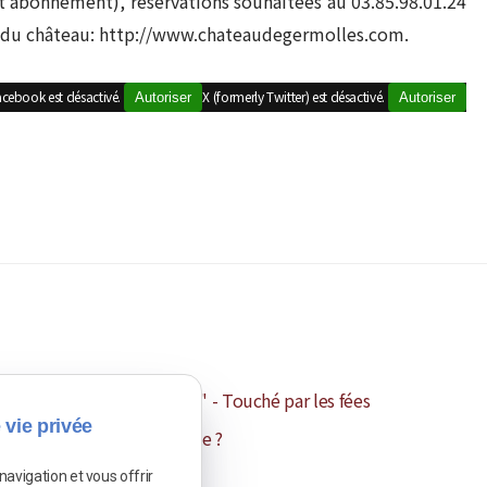
s et abonnement), réservations souhaitées au 03.85.98.01.24
te du château: http://www.chateaudegermolles.com.
acebook est désactivé.
X (formerly Twitter) est désactivé.
Autoriser
Autoriser
olles : "Les Souterraines" - Touché par les fées
 vie privée
qu'est-ce que le patrimoine ?
navigation et vous offrir