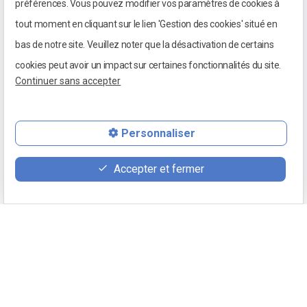
préférences. Vous pouvez modifier vos paramètres de cookies à
tout moment en cliquant sur le lien 'Gestion des cookies' situé en
bas de notre site. Veuillez noter que la désactivation de certains
cookies peut avoir un impact sur certaines fonctionnalités du site.
Continuer sans accepter
Personnaliser
Accepter et fermer
03 85 98 01 24
100 place du 5 septembre 1944
Retour
71640 MELLECEY
Mentions légales
Appeler