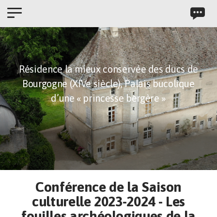
Panneau de gestion des cookies
Résidence la mieux conservée des ducs de
Bourgogne (XIVe siècle),
Palais bucolique
d’une « princesse bergère »
Conférence de la Saison
culturelle 2023-2024 - Les
fouilles archéologiques de la